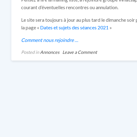
courant d’éventuelles rencontres ou annulation.
Le site sera toujours à jour au plus tard le dimanche soi
la page «
Dates et sujets des séances 2021
»
Comment nous rejoindre …
on
Posted in
Annonces
Leave a Comment
Samedi
11
septembre
:
sortie
annuelle
de
l’AMF