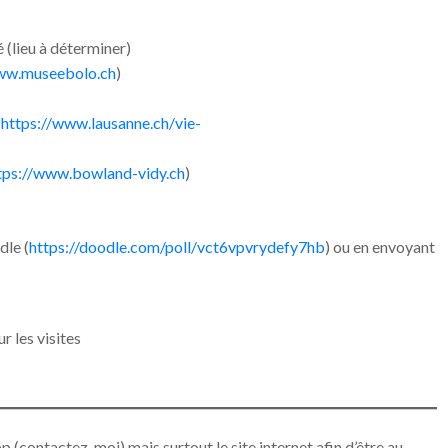
 (lieu à déterminer)
www.museebolo.ch
)
(
https://www.lausanne.ch/vie-
tps://www.bowland-vidy.ch
)
dle (
https://doodle.com/poll/vct6vpvrydefy7hb
) ou en envoyant
 les visites
p (contactez-moi) mais surtout le site internet afin d’être au