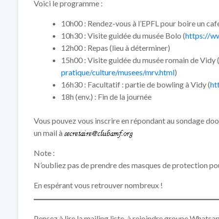
Voici le programme :
10h00 : Rendez-vous à l’EPFL pour boire un café
10h30 : Visite guidée du musée Bolo (
https://
12h00 : Repas (lieu à déterminer)
15h00 : Visite guidée du musée romain de Vidy 
pratique/culture/musees/mrv.html
)
16h30 : Facultatif : partie de bowling à Vidy (
ht
18h (env.) : Fin de la journée
Vous pouvez vous inscrire en répondant au sondage doo
un mail à
Note :
N’oubliez pas de prendre des masques de protection pour
En espérant vous retrouver nombreux !
Pensez à lire la mailing liste, à rejoindre groupe Whatsap