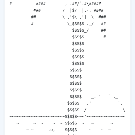
#          ####        ,-.##/`.#\#####               
          ###         /  |$/  |,-. ####              
         ##           \_,'$\_,'|  \  ###

         #              \_$$$$$`._/   ##

                          $$$$$_/     ##

                          $$$$$        #

                          $$$$$

                          $$$$$

                          $$$$$

                          $$$$$        

                         $$$$$         

                         $$$$$ 

                         $$$$$         

                         $$$$$        ___

                         $$$$$    _.-'   `-._

                        $$$$$   ,'           `.

                        $$$$$  /               \

~~~~~~~~~~~~~~~~~~~~~~~$$$$$~~~'~~~~~~~~~~~~~~~~`~~~
   ~      ~  ~    ~  ~ $$$$$  ~   ~       ~          
       ~ ~      .o,    $$$$$	 ~    ~  ~        ~     
