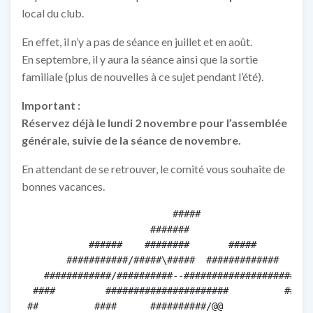
local du club.
En effet, il n’y a pas de séance en juillet et en août.
En septembre, il y aura la séance ainsi que la sortie
familiale (plus de nouvelles à ce sujet pendant l’été).
Important :
Réservez déjà le lundi 2 novembre pour l’assemblée
générale, suivie de la séance de novembre.
En attendant de se retrouver, le comité vous souhaite de
bonnes vacances.
                           #####

                       #######

            ######    ########       #####

        ###########/#####\#####  #############

    ############/##########--#####################

  ####         ######################          #####

 ##          ####      ##########/@@              ###