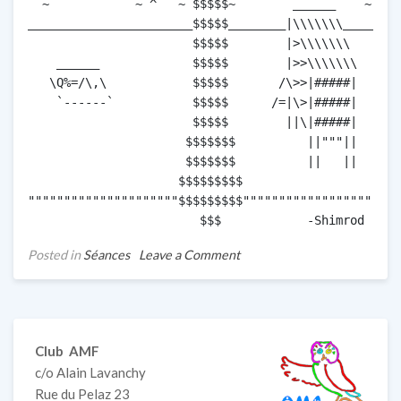
  ~            ~ ^   ~ $$$$$~        ______    ~     
_______________________$$$$$________|\\\\\\\________
                       $$$$$        |>\\\\\\\

    ______             $$$$$        |>>\\\\\\\

   \Q%=/\,\            $$$$$       /\>>|#####|

    `------`           $$$$$      /=|\>|#####|

                       $$$$$        ||\|#####|

                      $$$$$$$          ||"""||

                      $$$$$$$          ||   ||

                     $$$$$$$$$

"""""""""""""""""""""$$$$$$$$$""""""""""""""""""""""
on
Posted in
Séances
Leave a Comment
Bonnes
vacances
Club AMF
c/o Alain Lavanchy
Rue du Pelaz 23