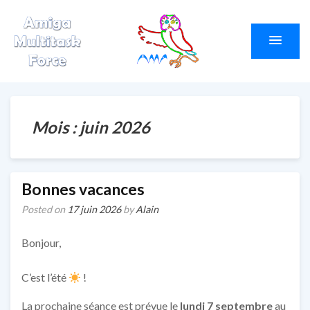
Amiga Multitask
Le site du club AMF
Force
Mois :
juin 2026
Bonnes vacances
Posted on
17 juin 2026
by
Alain
Bonjour,
C’est l’été
!
La prochaine séance est prévue le
lundi 7 septembre
au