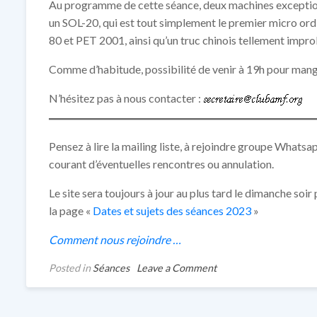
Au programme de cette séance, deux machines exception
un SOL-20, qui est tout simplement le premier micro ordi
80 et PET 2001, ainsi qu’un truc chinois tellement impro
Comme d’habitude, possibilité de venir à 19h pour mang
N’hésitez pas à nous contacter :
Pensez à lire la mailing liste, à rejoindre groupe Whatsap
courant d’éventuelles rencontres ou annulation.
Le site sera toujours à jour au plus tard le dimanche soi
la page «
Dates et sujets des séances 2023
»
Comment nous rejoindre …
on
Posted in
Séances
Leave a Comment
Lundi
4
septembre