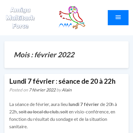
Amiga Multitask
Le site du club AMF
Force
Mois :
février 2022
Lundi 7 février : séance de 20 à 22h
Posted on
7 février 2022
by
Alain
La séance de février, aura lieu
lundi 7 février
de 20h à
22h,
soit au local du club, soit
en visio-conférence, en
fonction du résultat du sondage et de la situation
sanitaire.