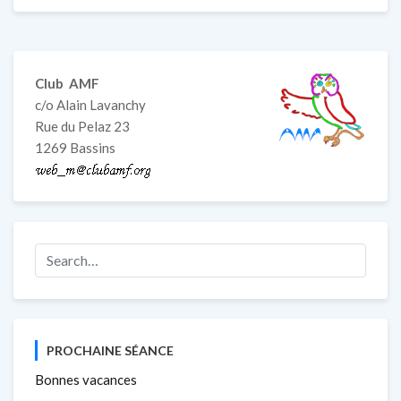
Lundi
7
février
:
Club AMF
séance
c/o Alain Lavanchy
de
Rue du Pelaz 23
20
1269 Bassins
à
22h
PROCHAINE SÉANCE
Bonnes vacances