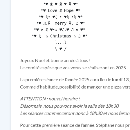
          *♥ ӝ ♥ ӝ ♥ ӝ ♥*

         *♥ Love ♫ Hope ♥*

        *♥ ♫• ♥♫ • ♥♫ •♫ ♥*

       *♥ ♫.ӝ  Merry ӝ. ♫ ♥*

      *♥ ӝ ♫ ♥•✰ ♥♫.♥ ♫ ӝ ♥*

     *♥ ♫  ✰ Christmas ✰ ♫ ♥*

               l...l

               \_♥_/ 
Joyeux Noël et bonne année à tous !
Le comité espère que vos vœux se réaliseront en 2025.
La première séance de l’année 2025 aura lieu le
lundi 13
Comme d’habitude, possibilité de manger une pizza ver
ATTENTION : nouvel horaire !
Désormais, nous pouvons avoir la salle dès 18h30.
Les séances commenceront donc à 18h30 et nous ferons
Pour cette première séance de l’année, Stéphane nous pr