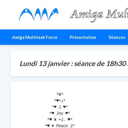
Amiga Multitask For
Le site du club AMF
Amiga Multitask Force
Présentation
Séances
Lundi 13 janvier : séance de 18h30
                *ӝ*

               *♥•✰* 

              *♥ ♫ ♥*

             *♥ Joy ♥*

            *♥ ӝ •♫. ♥*

           *♥ ♦ Peace ♫*
