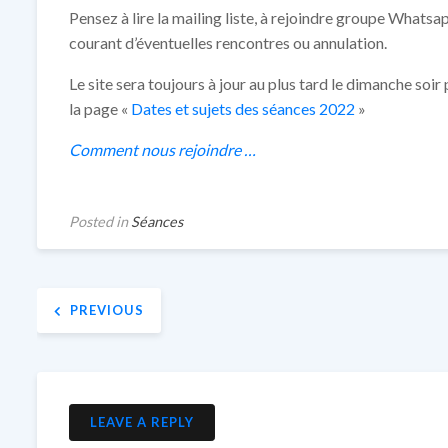
Pensez à lire la mailing liste, à rejoindre groupe Whatsap
courant d’éventuelles rencontres ou annulation.
Le site sera toujours à jour au plus tard le dimanche soi
la page «
Dates et sujets des séances 2022
»
Comment nous rejoindre …
Posted in
Séances
Navigation
PREVIOUS
de
l’article
LEAVE A REPLY