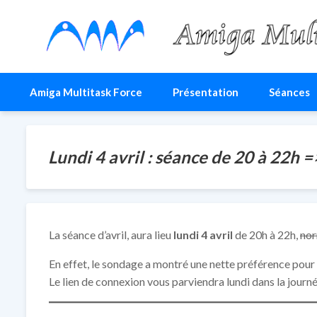
Amiga Multitask For
Le site du club AMF
Amiga Multitask Force
Présentation
Séances
Lundi 4 avril : séance de 20 à 22h =
La séance d’avril, aura lieu
lundi 4 avril
de 20h à 22h,
nor
En effet, le sondage a montré une nette préférence pour
Le lien de connexion vous parviendra lundi dans la journé